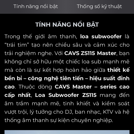
Tính năng nổi bật
Thống số kỹ thuật
TÍNH NĂNG NỔI BẬT
Trong thế giới âm thanh,
loa subwoofer
là
“trái tim” tạo nên chiều sâu và cảm xúc cho
trải nghiệm nghe. Với
CAVS ZS115 Master
, bạn
không chỉ sở hữu một chiếc loa sub mạnh mẽ
mà còn là sự kết hợp hoàn hảo giữa
thiết kế
bền bỉ – công nghệ tiên tiến – hiệu suất đỉnh
cao
. Thuộc dòng
CAVS Master – series cao
cấp nhất
,
Loa Subwoofer ZS115
mang đến
âm trầm mạnh mẽ, tinh khiết và kiểm soát
vượt trội, lý tưởng cho DJ, ban nhạc, KTV và hệ
thống âm thanh sự kiện chuyên nghiệp.