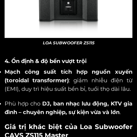
LOA SUBWOOFER ZS115
4. Ổn định & độ bền vượt trội
Mạch công suất tích hợp nguồn xuyến
(toroidal transformer)
: giảm nhiễu điện từ
(EMI), duy trì hiệu suất bền bỉ, tuổi thọ dài lâu.
Phù hợp cho
DJ, ban nhạc lưu động, KTV gia
đình – chuyên nghiệp, sự kiện vừa và lớn
.
Giá trị khác biệt của Loa Subwoofer
CAVS ZS115 Master