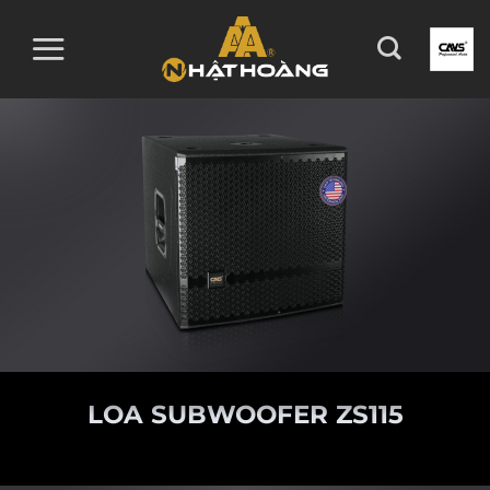
Skip
to
content
LOA SUBWOOFER ZS115