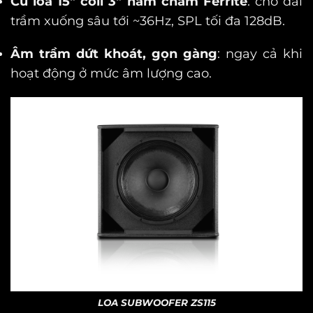
Củ loa 15″ coil 3″ nam châm Ferrite
: cho dải
trầm xuống sâu tới ~36Hz, SPL tối đa 128dB.
Âm trầm dứt khoát, gọn gàng
: ngay cả khi
hoạt động ở mức âm lượng cao.
LOA SUBWOOFER ZS115