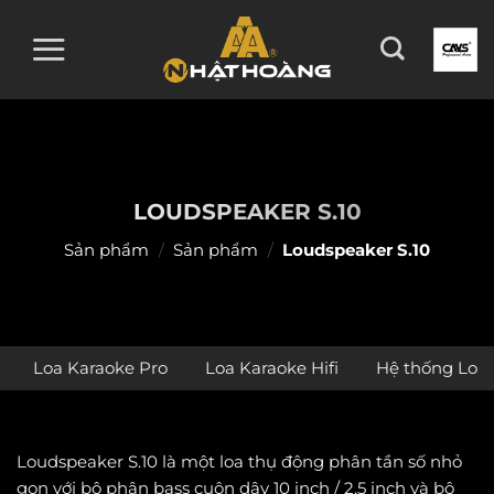
Skip
to
content
LOUDSPEAKER S.10
Sản phẩm
/
Sản phẩm
/
Loudspeaker S.10
Loa Karaoke Pro
Loa Karaoke Hifi
Hệ thống Loa 
Loudspeaker S.10 là một loa thụ động phân tần số nhỏ
gọn với bộ phận bass cuộn dây 10 inch / 2,5 inch và bộ