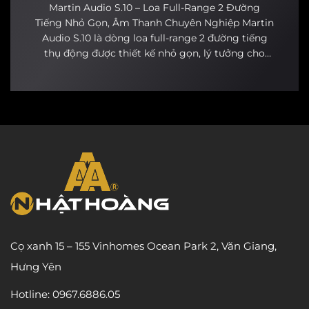
Martin Audio S.10 – Loa Full-Range 2 Đường
Tiếng Nhỏ Gọn, Âm Thanh Chuyên Nghiệp Martin
Audio S.10 là dòng loa full-range 2 đường tiếng
thụ động được thiết kế nhỏ gọn, lý tưởng cho
karaoke gia đình, phòng KTV BOX và quán bar
nhạc sống. Với kích thước chỉ 10 inch, S.10 vẫn
mang...
Cọ xanh 15 – 155 Vinhomes Ocean Park 2, Văn Giang,
Hưng Yên
Hotline: 0967.6886.05