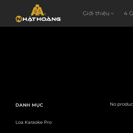
Skip
to
Giới thiệu
4 
content
No product
DANH MỤC
Loa Karaoke Pro