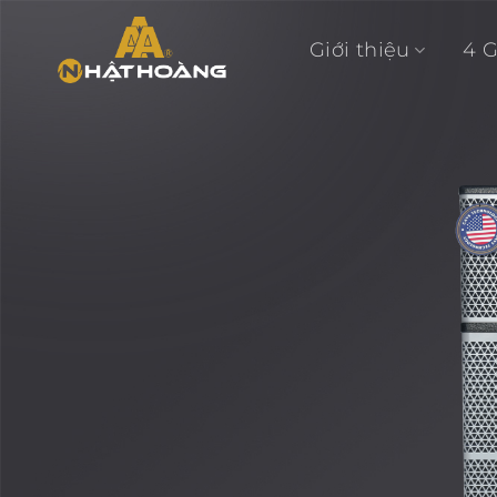
Skip
to
Giới thiệu
4 
content