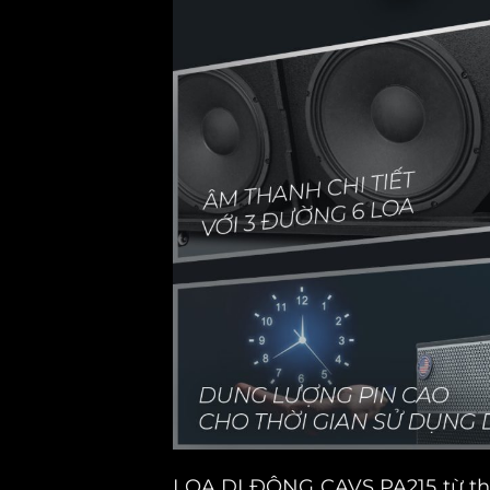
LOA DI ĐỘNG CAVS PA215
từ th