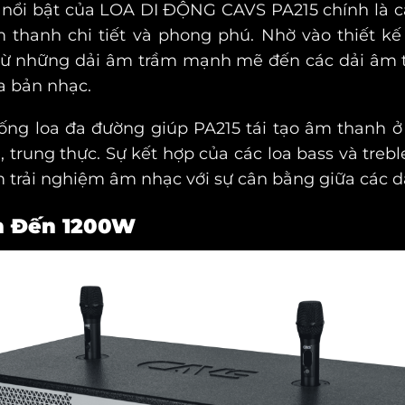
 nổi bật của
LOA DI ĐỘNG CAVS PA215
chính là 
 thanh chi tiết và phong phú. Nhờ vào thiết k
 từ những dải âm trầm mạnh mẽ đến các dải âm t
a bản nhạc.
ống loa đa đường giúp PA215 tái tạo âm thanh ở
trung thực. Sự kết hợp của các loa bass và treb
m trải nghiệm âm nhạc với sự cân bằng giữa các d
n Đến 1200W