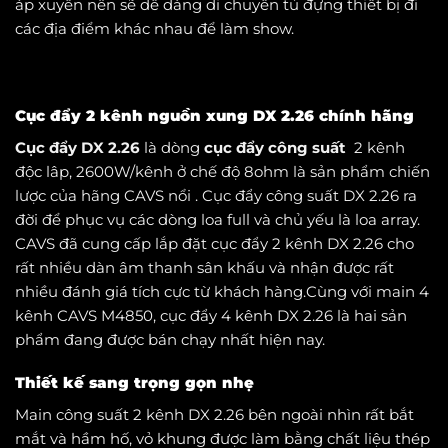
áp xuyến nên sẽ dễ dàng di chuyển tủ đựng thiết bị đi
các địa điểm khác nhau để làm show.
Cục đẩy 2 kênh nguồn xung DX 2.26 chính hãng
Cục đẩy DX 2.26
là dòng
cục đẩy công suấ
t
2 kênh
độc lâp, 2600W/kênh ở chế độ 8ohm là sản phẩm chiến
lược của hãng CAVS nổi . Cục đẩy công suất DX 2.26 ra
đời để phục vụ các dòng loa full và chủ yếu là loa array.
CAVS đã cung cấp lắp đặt cục đẩy 2 kênh DX 2.26 cho
rất nhiều dàn âm thanh sân khấu và nhận được rất
nhiều đánh giá tích cực từ khách hàng.Cùng với main 4
kênh CAVS M4850, cục đẩy 4 kênh DX 2.26 là hai sản
phẩm đang được bán chạy nhất hiện nay.
Thiết kế sang trọng gọn nhẹ
Main công suất 2 kênh DX 2.26 bên ngoài nhìn rất bắt
mắt và hầm hố, vỏ khung được làm bằng chất liệu thép