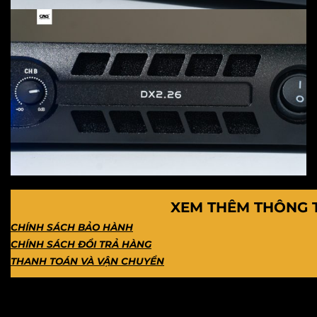
XEM THÊM THÔNG T
CHÍNH SÁCH BẢO HÀNH
CHÍNH SÁCH ĐỔI TRẢ HÀNG
THANH TOÁN VÀ VẬN CHUYỂN