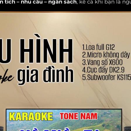
n tích – nhu cầu – ngân sách
, kể cả khi bạn là n