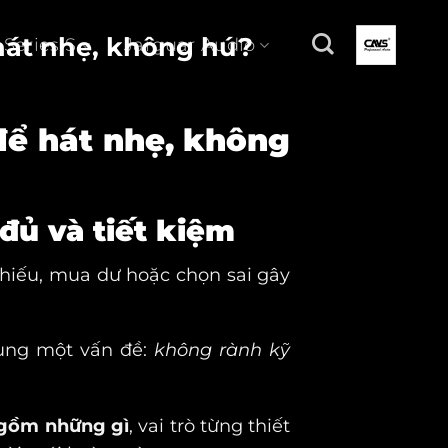
 hát nhẹ, không hú?
 Series S
Jarguar Audio
để hát nhẹ, không
đủ và tiết kiệm
thiếu, mua dư hoặc chọn sai gây
ung một vấn đề:
không rành kỹ
 gồm những gì
, vai trò từng thiết