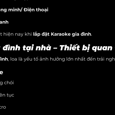
ông minh/ Điện thoại
hanh
t hiện nay khi
lắp đặt Karaoke gia đình
.
 đình tại nhà – Thiết bị quan
đình
, loa là yếu tố ảnh hưởng lớn nhất đến trải ng
ke
ng chói
iên tục
cro