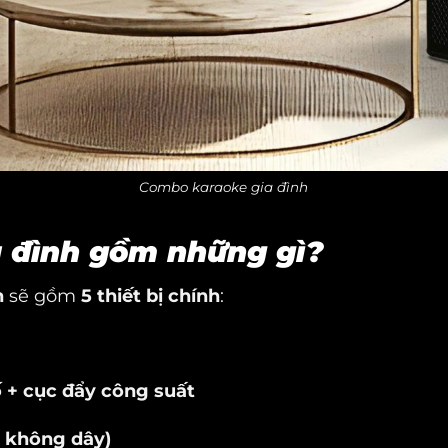
Combo karaoke gia đình
a đình gồm những gì?
n
sẽ gồm
5 thiết bị chính
:
 + cục đẩy công suất
o không dây)