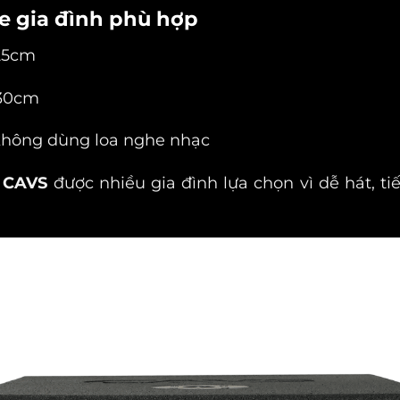
e gia đình phù hợp
–25cm
–30cm
 không dùng loa nghe nhạc
e CAVS
được nhiều gia đình lựa chọn vì dễ hát, t