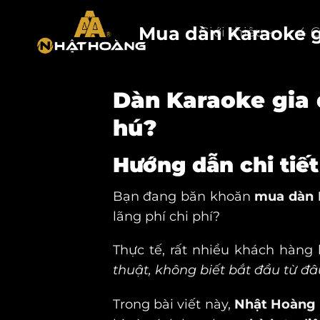
Skip
to
Mua dàn Karaoke gi
Giới thiệu
4 
content
Dàn Karaoke gia 
hú?
Hướng dẫn chi tiết
Bạn đang băn khoăn
mua dàn K
lãng phí chi phí?
Thực tế, rất nhiều khách hàng
thuật, không biết bắt đầu từ đâ
Trong bài viết này,
Nhật Hoàng