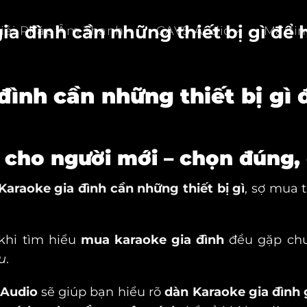
a đình cần những thiết bị gì để
Giải Pháp Âm Thanh
CAVS Audio
Martin
đình cần những thiết bị gì 
 cho người mới – chọn đúng, 
araoke gia đình cần những thiết bị gì
, sợ mua 
 khi tìm hiểu
mua karaoke gia đình
đều gặp ch
u
.
 Audio
sẽ giúp bạn hiểu rõ
dàn Karaoke gia đình