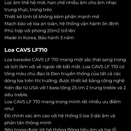
Lọc âm thế hệ mới, hạn chế nhiễu âm cho âm nhạc
trung thực, trong trẻo
Thiết kế tinh tế không kèm phần mạnh mẽ
Mạch bảo vệ loa an toàn, hệ thống vận hành ổn định
Phù hợp với phòng 20m2 trở lên
Made in Korea, Bảo hành 3 năm
Loa CAVS LF710
Loa karaoke CAVS LF 710 mang một sắc thái sang trọng
và lịch lãm với vẻ ngoài rất bắt mắt. Loa CAVS LF 710 có
tông màu chủ đạo là Đen truyền thống của tất cả các
dòng loa trên thị trường, được thiết kế bằng công nghệ
hiện đại từ USA với 1 bass tổng 25 cm 2 trung treble và 2
siêu treble.
Loa CAVS LF 710 mang trong mình rất nhiều ưu điểm
như:
Độ chính xác âm cao với hệ thống 5 loa 3 dải âm và
phân tần thông minh
Bên trong được lót hệ thống Bông tiêu âm và hai lỗ